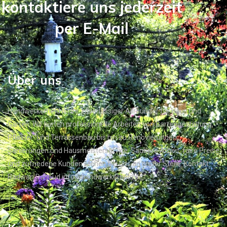
kontaktiere uns jederzeit
per E-Mail
Über uns
Handwerkerheld ist Ihr zuverlässiger Allrounder für Haus und
Garten. Wir bieten professionelle Arbeiten von Gartengestaltung,
Pflaster- und Terrassenbau bis hin zu Renovierungen,
Sanierungen und Hausmeisterservice. Saubere Arbeit, faire Preise
und zufriedene Kunden stehen bei uns an erster Stelle. Kontakt:
Radwan Dahoud info@handwerkerheld.de