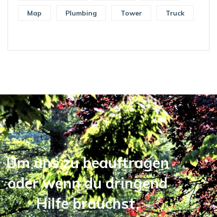
Map
Plumbing
Tower
Truck
Um uns zu beauftragen
oder wenn du dringend
Hilfe brauchst,