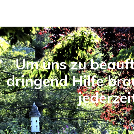
Um uns zu beauf
dringend Hilfe bra
jederzei