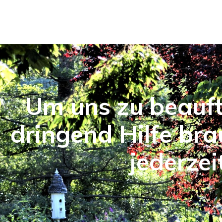
Um uns zu beauf
dringend Hilfe bra
jederzei